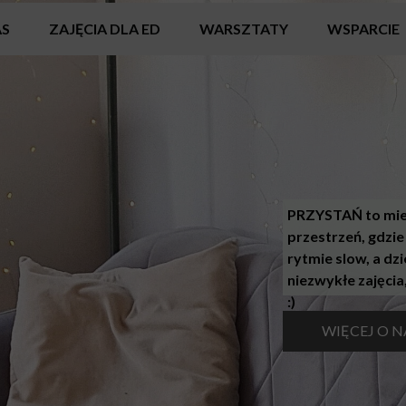
AS
ZAJĘCIA DLA ED
WARSZTATY
WSPARCIE
PRZYSTAŃ to miejs
przestrzeń, gdzie
rytmie slow, a dzi
niezwykłe zajęcia
:)
WIĘCEJ O N