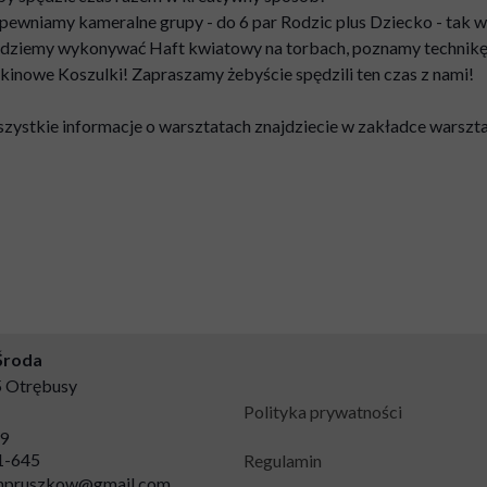
pewniamy kameralne grupy - do 6 par Rodzic plus Dziecko - tak wi
dziemy wykonywać Haft kwiatowy na torbach, poznamy technikę
kinowe Koszulki! Zapraszamy żebyście spędzili ten czas z nami!
zystkie informacje o warsztatach znajdziecie w zakładce warszta
Środa
05 Otrębusy
Polityka prywatności
9
1-645
Regulamin
anpruszkow@gmail.com