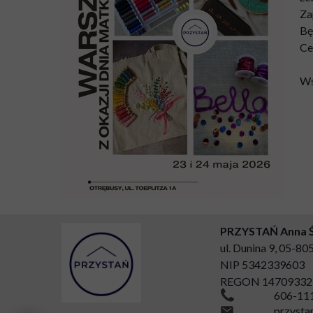
Za
Bę
Ce
Ws
PRZYSTAŃ Anna 
ul. Dunina 9, 05-8
NIP 5342339603
REGON 14709332
606-11
przyst