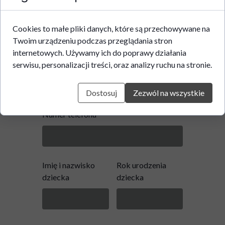
Wypełnij formularz!
Cookies to małe pliki danych, które są przechowywane na
Twoim urządzeniu podczas przeglądania stron
Imię i nazwisko
Email
internetowych. Używamy ich do poprawy działania
rodzica/opiekuna
serwisu, personalizacji treści, oraz analizy ruchu na stronie.
Dostosuj
Zezwól na wszystkie
Numer telefonu
Imię i nazwisko
Rok urodzenia
dziecka
dziecka