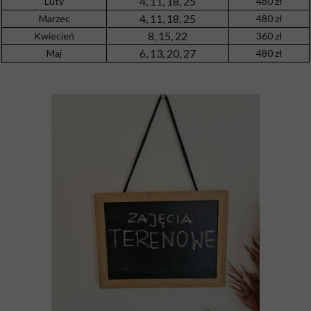
4, 11, 18, 25
Luty
480 zł
4, 11, 18, 25
Marzec
480 zł
8, 15, 22
Kwiecień
360 zł
6, 13, 20, 27
Maj
480 zł