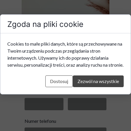
Zgoda na pliki cookie
Chcesz zapisać swoje dziecko na zajęcia dla
Cookies to małe pliki danych, które są przechowywane na
terenowe w Przystani Pruszków?
Twoim urządzeniu podczas przeglądania stron
A może masz do nas pytania odnośnie tych zajęć?
internetowych. Używamy ich do poprawy działania
serwisu, personalizacji treści, oraz analizy ruchu na stronie.
Wypełnij formularz!
Dostosuj
Zezwól na wszystkie
Imię i nazwisko
Email
rodzica/opiekuna
Numer telefonu