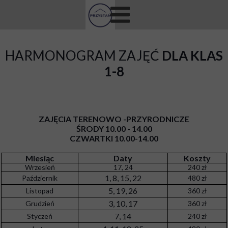
HARMONOGRAM ZAJĘĆ
DLA KLAS
1-8
ZAJĘCIA TERENOWO -PRZYRODNICZE
ŚRODY 10.00 - 14.00
CZWARTKI 10.00-14.00
Miesiąc
Daty
Koszty
Wrzesień
17, 24
240 zł
1, 8, 15, 22
Październik
480 zł
5, 19, 26
Listopad
360 zł
3, 10, 17
Grudzień
360 zł
7, 14
Styczeń
240 zł