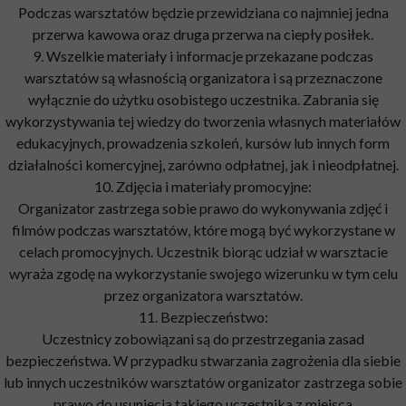
Podczas warsztatów będzie przewidziana co najmniej jedna
przerwa kawowa oraz druga przerwa na ciepły posiłek.
9. Wszelkie materiały i informacje przekazane podczas
warsztatów są własnością organizatora i są przeznaczone
wyłącznie do użytku osobistego uczestnika. Zabrania się
wykorzystywania tej wiedzy do tworzenia własnych materiałów
edukacyjnych, prowadzenia szkoleń, kursów lub innych form
działalności komercyjnej, zarówno odpłatnej, jak i nieodpłatnej.
10. Zdjęcia i materiały promocyjne:
Organizator zastrzega sobie prawo do wykonywania zdjęć i
filmów podczas warsztatów, które mogą być wykorzystane w
celach promocyjnych. Uczestnik biorąc udział w warsztacie
wyraża zgodę na wykorzystanie swojego wizerunku w tym celu
przez organizatora warsztatów.
11. Bezpieczeństwo:
Uczestnicy zobowiązani są do przestrzegania zasad
bezpieczeństwa. W przypadku stwarzania zagrożenia dla siebie
lub innych uczestników warsztatów organizator zastrzega sobie
prawo do usunięcia takiego uczestnika z miejsca