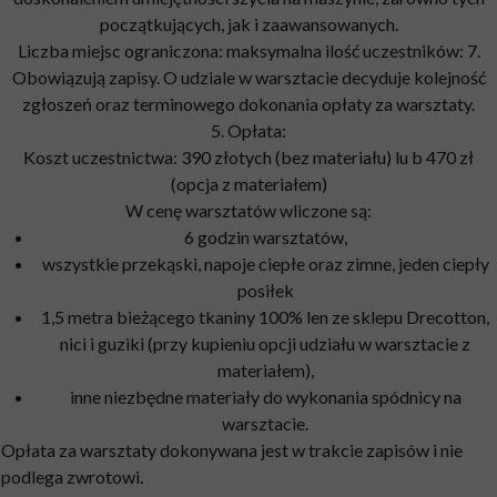
początkujących, jak i zaawansowanych.
Liczba miejsc ograniczona: maksymalna ilość uczestników: 7.
Obowiązują zapisy. O udziale w warsztacie decyduje kolejność
zgłoszeń oraz terminowego dokonania opłaty za warsztaty.
5. Opłata:
Koszt uczestnictwa: 390 złotych (bez materiału) lu b 470 zł
(opcja z materiałem)
W cenę warsztatów wliczone są:
6 godzin warsztatów,
wszystkie przekąski, napoje ciepłe oraz zimne, jeden ciepły
posiłek
1,5 metra bieżącego tkaniny 100% len ze sklepu Drecotton,
nici i guziki (przy kupieniu opcji udziału w warsztacie z
materiałem),
inne niezbędne materiały do wykonania spódnicy na
warsztacie.
Opłata za warsztaty dokonywana jest w trakcie zapisów i nie
podlega zwrotowi.