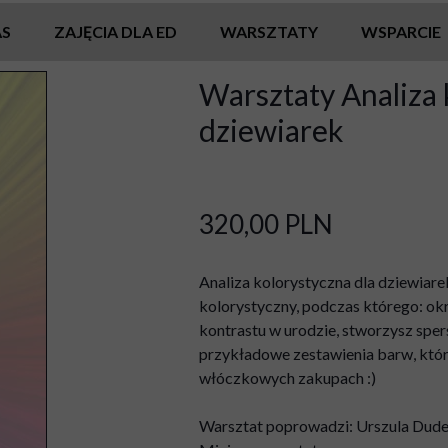
AS
ZAJĘCIA DLA ED
WARSZTATY
WSPARCIE
Warsztaty Analiza 
dziewiarek
320,00 PLN
Analiza kolorystyczna dla dziewia
kolorystyczny, podczas którego: ok
kontrastu w urodzie, stworzysz spe
przykładowe zestawienia barw, któr
włóczkowych zakupach :)
Warsztat poprowadzi: Urszula Dud