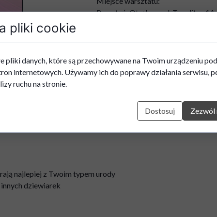
Miejsce warsztatu:
Przystań, Otrębusy, ul. Toeplitza 1A
w godz. 9.00 - 14.00
 pliki cookie
W cenę wliczone są: - 5 godzin warsz
deser dla każdego uczestnika, - wsz
e pliki danych, które są przechowywane na Twoim urządzeniu po
tron internetowych. Używamy ich do poprawy działania serwisu, pe
lizy ruchu na stronie.
Produkt niedostępny
Dostosuj
Zezwól 
grają najlepiej z Twoim typem urody
 innych dziewiarek