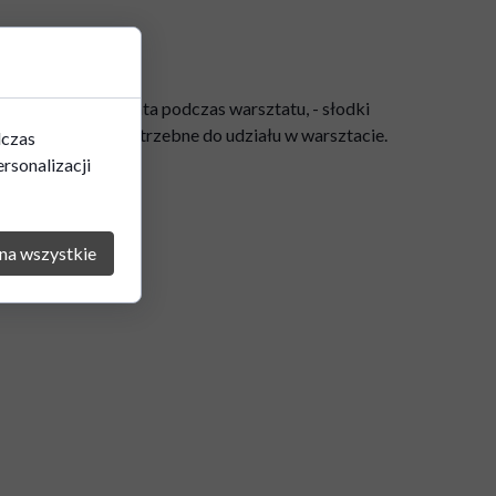
tatu, - kawa, herbata podczas warsztatu, - słodki
ystkie materiały potrzebne do udziału w warsztacie.
dczas
rsonalizacji
na wszystkie