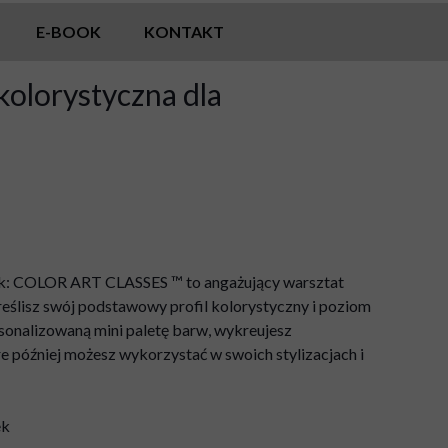
E-BOOK
KONTAKT
kolorystyczna dla
rek: COLOR ART CLASSES ™ to angażujący warsztat
reślisz swój podstawowy profil kolorystyczny i poziom
rsonalizowaną mini paletę barw, wykreujesz
e później możesz wykorzystać w swoich stylizacjach i
ek