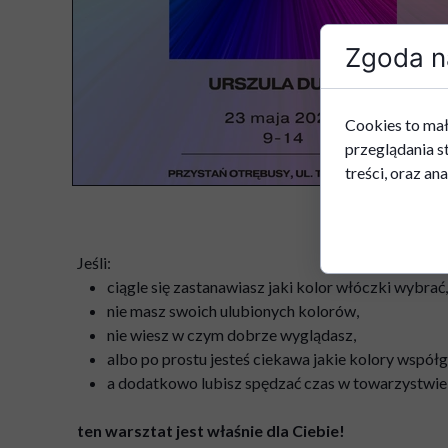
Zgoda na
Cookies to mał
przeglądania s
treści, oraz ana
Jeśli:
ciągle się zastanawiasz jaki kolor włóczki wybrać,
nie masz swoich ulubionych kolorów,
nie wiesz w czym dobrze wyglądasz,
albo po prostu jesteś ciekawa jakie kolory współ
a dodatkowo lubisz spędzać czas w towarzystwie
ten warsztat jest właśnie dla Ciebie!