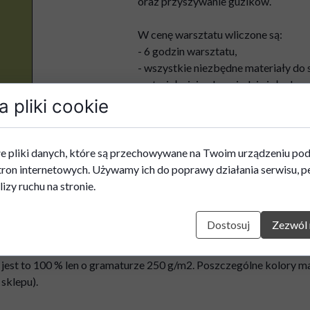
oraz przyszywanie guzików.
W cenę warsztatu wliczone są:
- 6 godzin warsztatu,
- wszystkie niezbędne materiały do s
materiał, nici, odpowiednia igła do m
- ciepły posiłek,
 pliki cookie
- deser/przekąski,
- kawa i herbata w trakcie warsztatu
e pliki danych, które są przechowywane na Twoim urządzeniu po
tron internetowych. Używamy ich do poprawy działania serwisu, pe
Produkt niedostępny
lizy ruchu na stronie.
Dostosuj
Zezwól 
 materiałem lub bez.
 jest to 100 % len o gramaturze 250 g/m2. Poszczególne kolory ma
 sklepu).