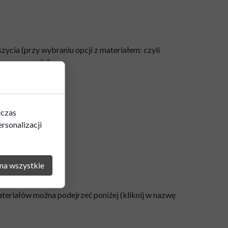
zycia (przy wybraniu opcji z materiałem: czyli
aszyny, guziki),
dczas
rsonalizacji
na wszystkie
teriałów można podejrzeć poniżej (kliknij w nazwę