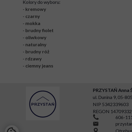
Kolory do wyboru:
-
kremowy
-
czarny
-
mokka
-
brudny fiolet
-
oliwkowy
-
naturalny
-
brudny róż
-
rdzawy
-
ciemny jeans
PRZYSTAŃ Anna 
ul. Dunina 9, 05-8
NIP 5342339603
REGON 14709332
606-11
przyst
Otrębusy