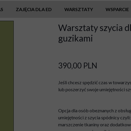
AS
ZAJĘCIA DLA ED
WARSZTATY
WSPARCIE
Warsztaty szycia d
guzikami
390,00 PLN
Jeśli chcesz spędzić czas w towarzy
lub poszerzyć swoje umiejętności szy
Opcja dla osób obeznanych z obsłu
umiejętności z szycia spódnicy czy
marszczenie tkaniny oraz dodatkowo 