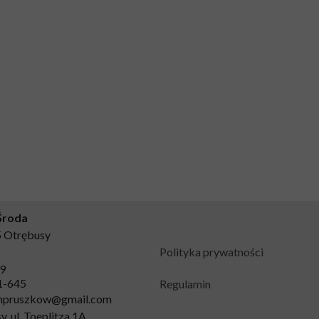
Środa
05 Otrębusy
Polityka prywatności
9
1-645
Regulamin
anpruszkow@gmail.com
, ul. Toeplitza 1A