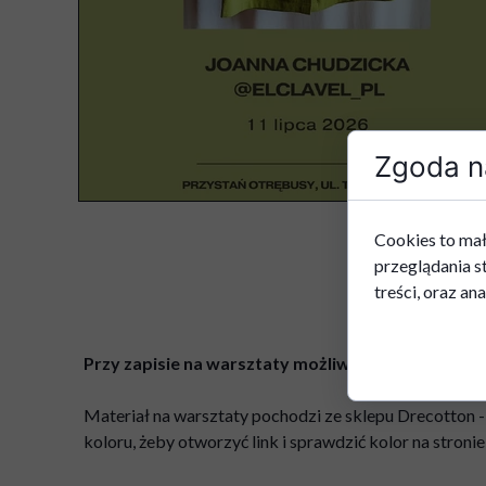
Zgoda na
Cookies to mał
przeglądania s
treści, oraz ana
Przy zapisie na warsztaty możliwa opcja wyboru z
Materiał na warsztaty pochodzi ze sklepu Drecotton -
koloru, żeby otworzyć link i sprawdzić kolor na stronie